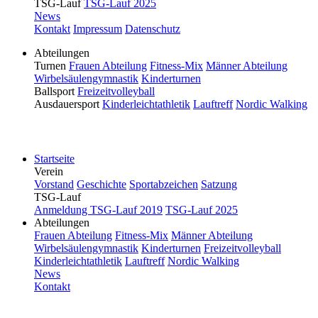
TSG-Lauf
TSG-Lauf 2025
News
Kontakt
Impressum
Datenschutz
Abteilungen
Turnen
Frauen Abteilung
Fitness-Mix
Männer Abteilung
Wirbelsäulengymnastik
Kinderturnen
Ballsport
Freizeitvolleyball
Ausdauersport
Kinderleichtathletik
Lauftreff
Nordic Walking
Bitte drehen Sie Ihr Smartphone.
Startseite
Verein
Vorstand
Geschichte
Sportabzeichen
Satzung
TSG-Lauf
Anmeldung TSG-Lauf 2019
TSG-Lauf 2025
Abteilungen
Frauen Abteilung
Fitness-Mix
Männer Abteilung
Wirbelsäulengymnastik
Kinderturnen
Freizeitvolleyball
Kinderleichtathletik
Lauftreff
Nordic Walking
News
Kontakt