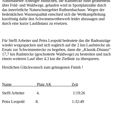
Naturbadesee Arheilger Mühlchen, die Radstrecke führt größtenteils
über Feld- und Waldwege, gelaufen wird in Sportplatznähe durch
das innerörtliche Naturschutzgebiet Ruthsenbachaue. Wegen der
bedenklichen Wasserqualität entschied sich die Wettkampfleitung
kurzfristig dafür den Schwimmwettbewerb leider abzusagen und
durch eine kurze Laufdistanz zu ersetzen.
Für Steffi Arbeiter und Petra Leopold bedeutete das die Badeanzüge
wieder wegzupacken und sich sogleich auf die 2 km Laufstrecke als
Ersatz zur Schwimmstrecke zu begeben, dann die „Klassik-Distanz“
17,7 km Radstrecke (geschotterte Waldwege) zu bestreiten und nach
einem weiteren Lauf über 4,3 km die Ziellinie zu überqueren.
Herzlichen Glückwunsch zum gelungenen Finish !
Name Platz AK Zeit
Steffi Arbeiter 4. 1:19:26
Petra Leopold 8. 1:32:49