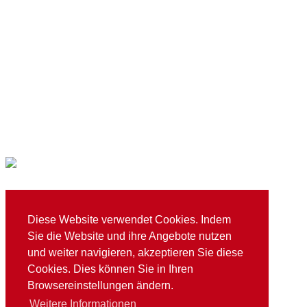
TSG Mainaschaff 1973 e. V.
Diese Website verwendet Cookies. Indem
E
info@tsg-mainaschaff.de
Sie die Website und ihre Angebote nutzen
T
+49 (0)6021 76613
Schuberstraße 4 / 63814 Mainaschaff
und weiter navigieren, akzeptieren Sie diese
Cookies. Dies können Sie in Ihren
Browsereinstellungen ändern.
© 2026 TSG Mainaschaff 1973 e. V.
Weitere Informationen