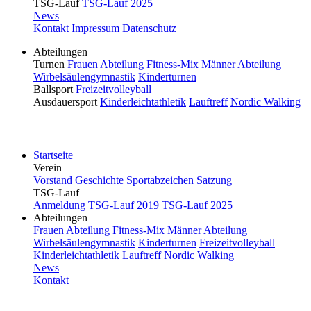
TSG-Lauf
TSG-Lauf 2025
News
Kontakt
Impressum
Datenschutz
Abteilungen
Turnen
Frauen Abteilung
Fitness-Mix
Männer Abteilung
Wirbelsäulengymnastik
Kinderturnen
Ballsport
Freizeitvolleyball
Ausdauersport
Kinderleichtathletik
Lauftreff
Nordic Walking
Bitte drehen Sie Ihr Smartphone.
Startseite
Verein
Vorstand
Geschichte
Sportabzeichen
Satzung
TSG-Lauf
Anmeldung TSG-Lauf 2019
TSG-Lauf 2025
Abteilungen
Frauen Abteilung
Fitness-Mix
Männer Abteilung
Wirbelsäulengymnastik
Kinderturnen
Freizeitvolleyball
Kinderleichtathletik
Lauftreff
Nordic Walking
News
Kontakt