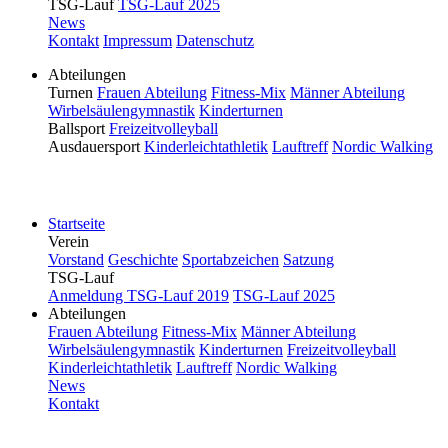
TSG-Lauf
TSG-Lauf 2025
News
Kontakt
Impressum
Datenschutz
Abteilungen
Turnen
Frauen Abteilung
Fitness-Mix
Männer Abteilung
Wirbelsäulengymnastik
Kinderturnen
Ballsport
Freizeitvolleyball
Ausdauersport
Kinderleichtathletik
Lauftreff
Nordic Walking
Bitte drehen Sie Ihr Smartphone.
Startseite
Verein
Vorstand
Geschichte
Sportabzeichen
Satzung
TSG-Lauf
Anmeldung TSG-Lauf 2019
TSG-Lauf 2025
Abteilungen
Frauen Abteilung
Fitness-Mix
Männer Abteilung
Wirbelsäulengymnastik
Kinderturnen
Freizeitvolleyball
Kinderleichtathletik
Lauftreff
Nordic Walking
News
Kontakt