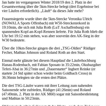
Jan hatte im vergangenen Winter 2018/19 den 2. Platz in der
Gesamtwertung über die 5km-Strecke belegt (drei Ergebnisse bei
vier Läufen erforderlich). „Läuft“ da dieses Jahr mehr?
Frauensiegerin wurde über die 5km-Strecke Veronika Ulrich
(NOWALA Sports Offenbach) mit W50-Streckenrekord in
19:10min, die sich mit Julia Roth (LuT Aschaffenburg) ein
spannenden Kopf-an-Kopf-Rennen lieferte. Für Julia Roth blieb die
Uhr bei 19:12 min stehen, was aber souverän den AK-Sieg in der
W30 bedeutete.
Über die 10km-Strecke gingen die drei „TSG-Oldies“ Rüdiger
Fecher, Mathias Johnson und Roland Roth an den Start.
Einmal mehr glänzte bei diesem Hauptlauf die Läuferhochburg
Hanau-Rodenbach, mit Fabian Sposato in 35:22min, Okubazgiher
Teferi-Abai in 36:27min und „Dauerstarter“ Ingbert Reinke (er
startete 24 Std später schon wieder beim Goldbach Cross) in
36:36min belegten sie die ersten drei Plätze.
Die drei TSG-Läufer waren mit ihrer Leitung zum nahenden
Saisonende sehr zufrieden, Rüdiger (41:26min) und Roland
(47:49min, 2. Platz in der AK M60) sogar mit Saisonbestleistung
und Mathias in 50:23min.