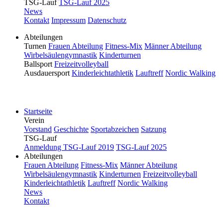
TSG-Lauf
TSG-Lauf 2025
News
Kontakt
Impressum
Datenschutz
Abteilungen
Turnen
Frauen Abteilung
Fitness-Mix
Männer Abteilung
Wirbelsäulengymnastik
Kinderturnen
Ballsport
Freizeitvolleyball
Ausdauersport
Kinderleichtathletik
Lauftreff
Nordic Walking
Bitte drehen Sie Ihr Smartphone.
Startseite
Verein
Vorstand
Geschichte
Sportabzeichen
Satzung
TSG-Lauf
Anmeldung TSG-Lauf 2019
TSG-Lauf 2025
Abteilungen
Frauen Abteilung
Fitness-Mix
Männer Abteilung
Wirbelsäulengymnastik
Kinderturnen
Freizeitvolleyball
Kinderleichtathletik
Lauftreff
Nordic Walking
News
Kontakt