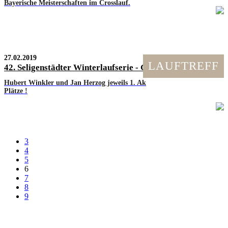
Bayerische Meisterschaften im Crosslauf.
27.02.2019
LAUFTREFF
42. Seligenstädter Winterlaufserie - Gesamtergebnis
Hubert Winkler und Jan Herzog jeweils 1. Ak
Plätze !
3
4
5
6
7
8
9