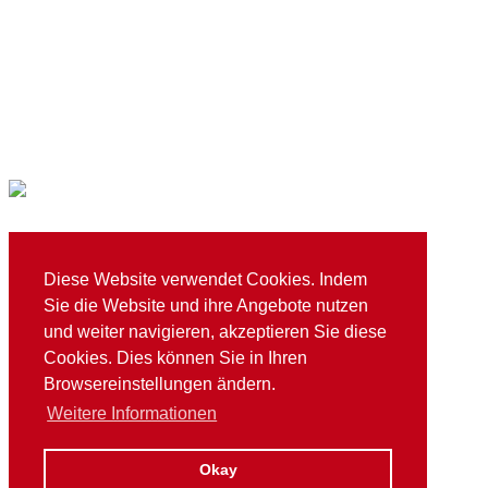
TSG Mainaschaff 1973 e. V.
Diese Website verwendet Cookies. Indem
E
info@tsg-mainaschaff.de
Sie die Website und ihre Angebote nutzen
T
+49 (0)6021 76613
Schuberstraße 4 / 63814 Mainaschaff
und weiter navigieren, akzeptieren Sie diese
Cookies. Dies können Sie in Ihren
Browsereinstellungen ändern.
© 2026 TSG Mainaschaff 1973 e. V.
Weitere Informationen
Datenschutz
Impressum
Gemeinde Mainaschaff
Okay