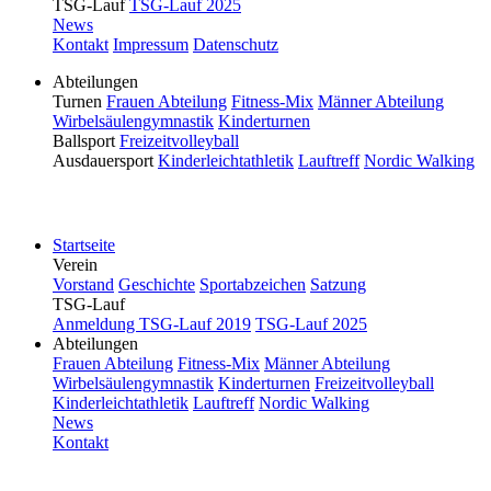
TSG-Lauf
TSG-Lauf 2025
News
Kontakt
Impressum
Datenschutz
Abteilungen
Turnen
Frauen Abteilung
Fitness-Mix
Männer Abteilung
Wirbelsäulengymnastik
Kinderturnen
Ballsport
Freizeitvolleyball
Ausdauersport
Kinderleichtathletik
Lauftreff
Nordic Walking
Bitte drehen Sie Ihr Smartphone.
Startseite
Verein
Vorstand
Geschichte
Sportabzeichen
Satzung
TSG-Lauf
Anmeldung TSG-Lauf 2019
TSG-Lauf 2025
Abteilungen
Frauen Abteilung
Fitness-Mix
Männer Abteilung
Wirbelsäulengymnastik
Kinderturnen
Freizeitvolleyball
Kinderleichtathletik
Lauftreff
Nordic Walking
News
Kontakt